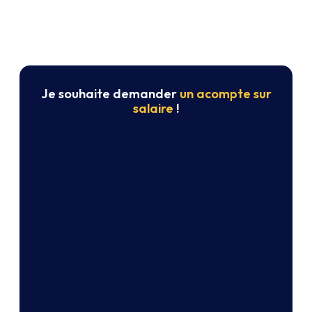
Je souhaite demander
un acompte sur
salaire
!