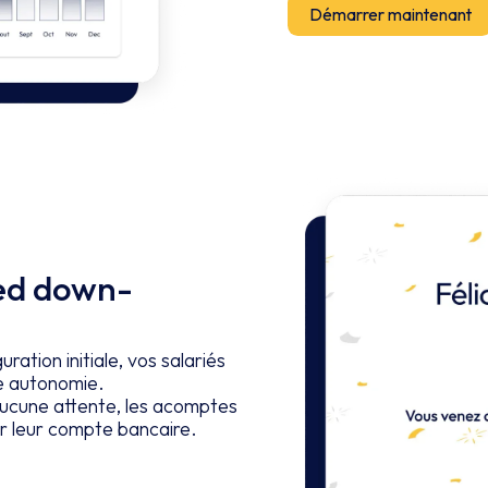
Démarrer maintenant
ed down-
uration initiale, vos salariés
e autonomie.
cune attente, les acomptes
r leur compte bancaire.