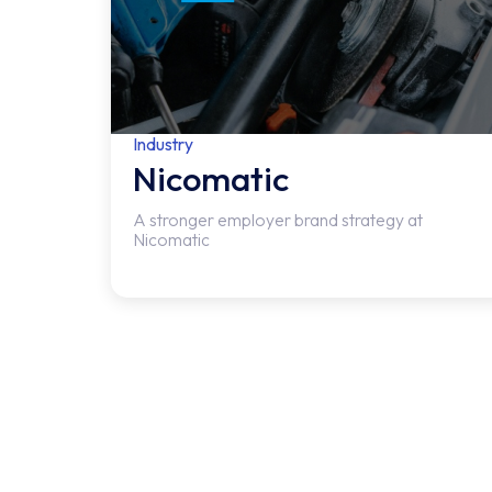
Industry
Nicomatic
A stronger employer brand strategy at
Nicomatic