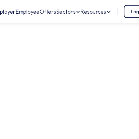
lanc :
Et si la banque de demain était l'employeur ?
See the 
ployer
Employee
Offers
Sectors
Resources
Log