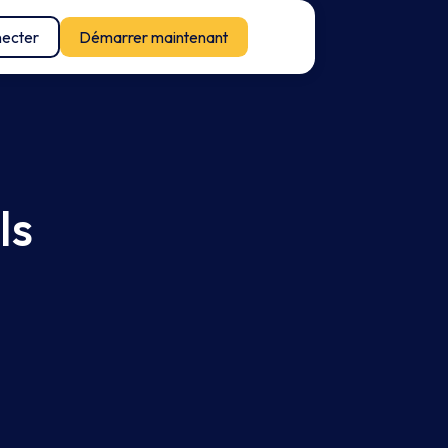
necter
Démarrer maintenant
ls