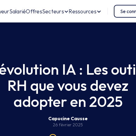
ous devez adopter en 2025
yeur
Salarié
Offres
Secteurs
Ressources
Se con
évolution IA : Les outi
RH que vous devez
adopter en 2025
Capucine Causse
26 février 2025