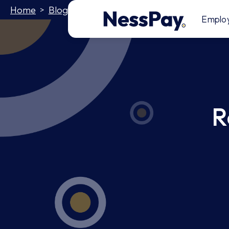
Home
Blog
Révolution IA : Les outils RH que v
>
>
Emplo
R